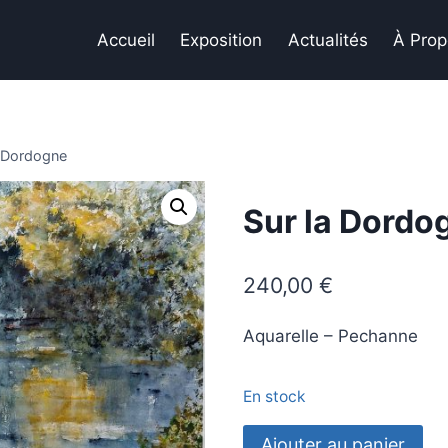
Accueil
Exposition
Actualités
À Prop
a Dordogne
Sur la Dordo
240,00
€
Aquarelle – Pechanne
En stock
quantité
Ajouter au panier