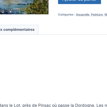
de
Sur
Catégories :
Aquarelle
,
Peinture
,
W
la
Dordogne
ns complémentaires
dans le Lot, près de Pinsac où passe la Dordogne. Les re