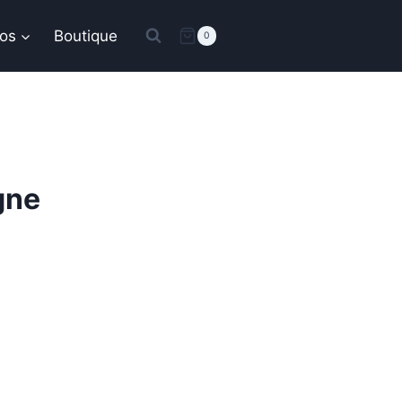
os
Boutique
0
gne