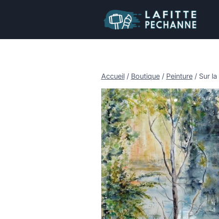
Aller
au
contenu
Accueil
/
Boutique
/
Peinture
/
Sur l