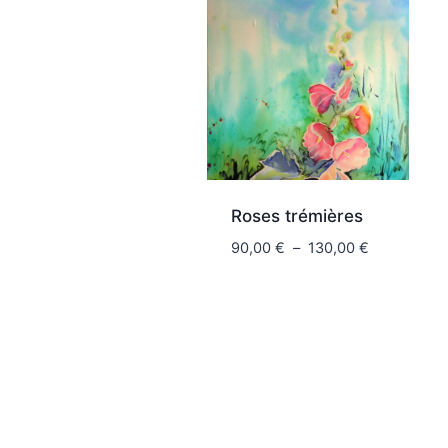
Roses trémières
Plage
90,00
€
–
130,00
€
de
prix :
90,00 €
à
130,00 €