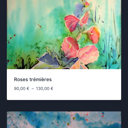
Roses trémières
Plage
90,00
€
–
130,00
€
de
prix :
90,00 €
à
130,00 €