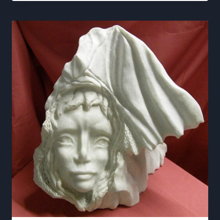
prix :
400,00 €
à
460,00 €