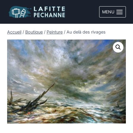
Aller
au
MENU
contenu
Accueil
/
Boutique
/
Peinture
/
Au delà des rivages