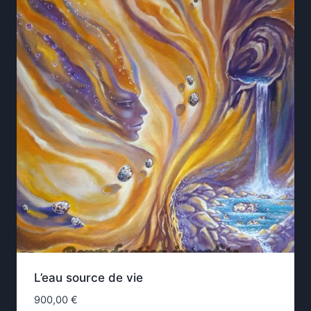
plus
ancien
L’eau source de vie
900,00
€