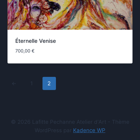
Éternelle Venise
700,00
€
←
1
2
© 2026 Lafitte Pechanne Atelier d'Art - Thème
WordPress par
Kadence WP