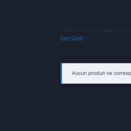
« Évitez de me comparer à tel
Van Gogh
»
Aucun produit ne corresp