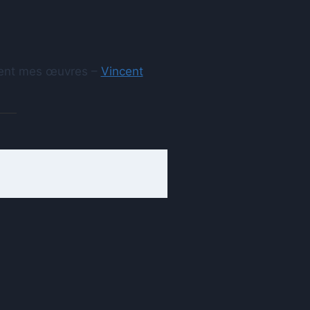
aient mes œuvres –
Vincent