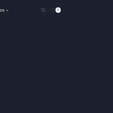
os
Boutique
0