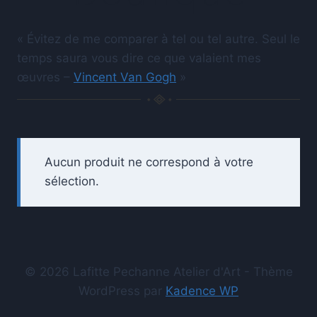
« Évitez de me comparer à tel ou tel autre. Seul le
temps saura vous dire ce que valaient mes
œuvres –
Vincent Van Gogh
»
Aucun produit ne correspond à votre
sélection.
© 2026 Lafitte Pechanne Atelier d'Art - Thème
WordPress par
Kadence WP