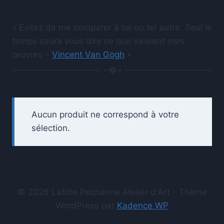
« Évitez de me comparer à tel ou tel autre. Seul le
temps saura vous dire ce que valaient mes
œuvres –
Vincent Van Gogh
»
Aucun produit ne correspond à votre
sélection.
© 2026 Lafitte Pechanne Atelier d'Art - Thème
WordPress par
Kadence WP