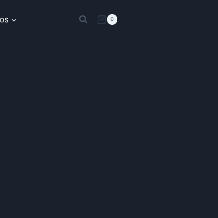
os
Boutique
0