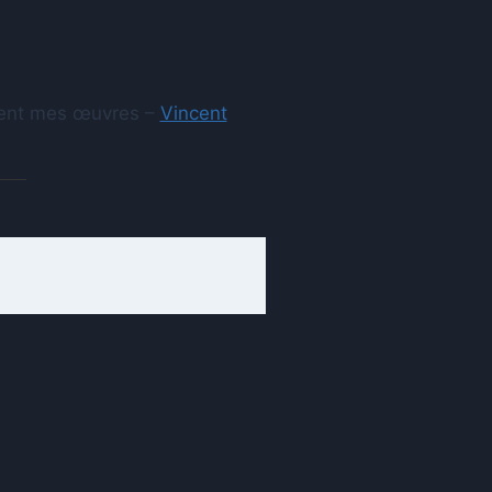
aient mes œuvres –
Vincent