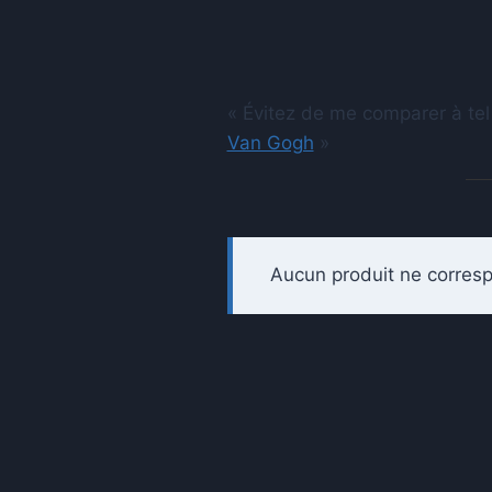
« Évitez de me comparer à tel
Van Gogh
»
Aucun produit ne corresp