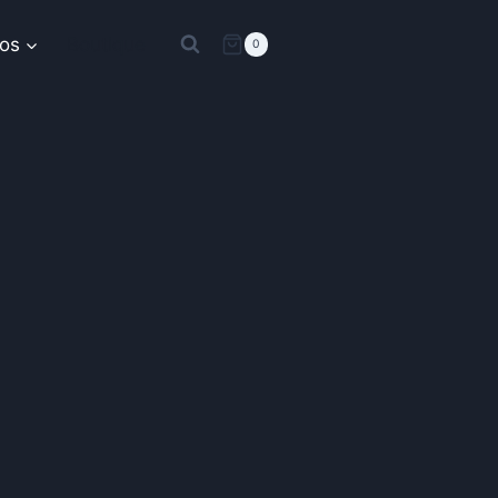
os
Boutique
0