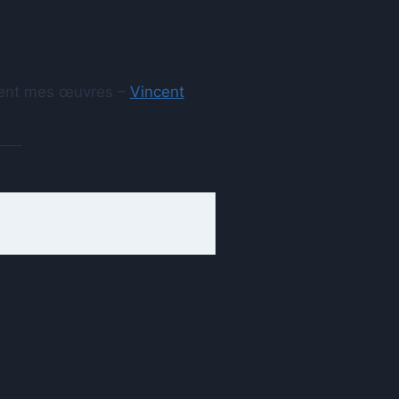
aient mes œuvres –
Vincent