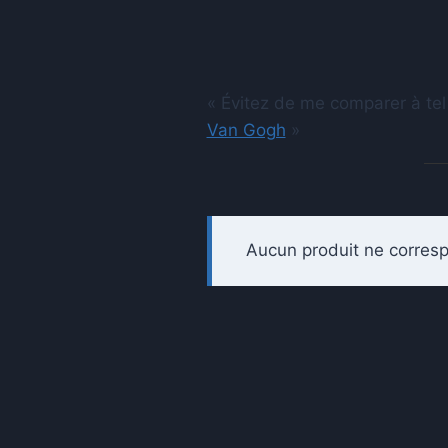
« Évitez de me comparer à tel
Van Gogh
»
Aucun produit ne corresp