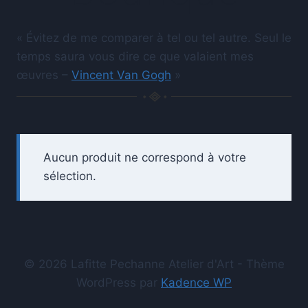
« Évitez de me comparer à tel ou tel autre. Seul le
temps saura vous dire ce que valaient mes
œuvres –
Vincent Van Gogh
»
Aucun produit ne correspond à votre
sélection.
© 2026 Lafitte Pechanne Atelier d'Art - Thème
WordPress par
Kadence WP