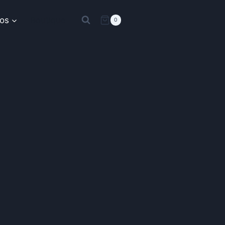
os
Boutique
0