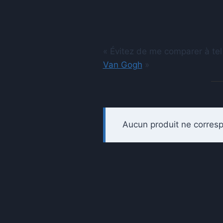
« Évitez de me comparer à tel
Van Gogh
»
Aucun produit ne corresp