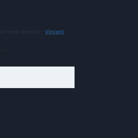
aient mes œuvres –
Vincent