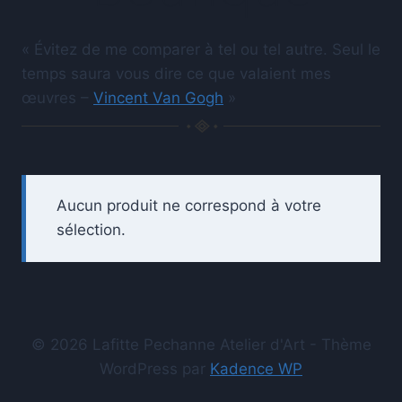
« Évitez de me comparer à tel ou tel autre. Seul le
temps saura vous dire ce que valaient mes
œuvres –
Vincent Van Gogh
»
Aucun produit ne correspond à votre
sélection.
© 2026 Lafitte Pechanne Atelier d'Art - Thème
WordPress par
Kadence WP