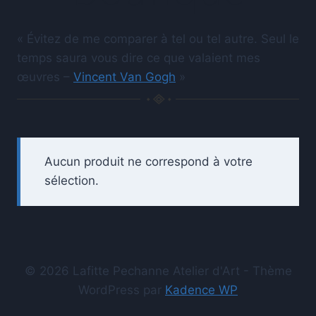
« Évitez de me comparer à tel ou tel autre. Seul le
temps saura vous dire ce que valaient mes
œuvres –
Vincent Van Gogh
»
Aucun produit ne correspond à votre
sélection.
© 2026 Lafitte Pechanne Atelier d'Art - Thème
WordPress par
Kadence WP