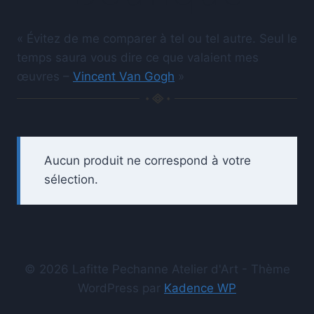
« Évitez de me comparer à tel ou tel autre. Seul le
temps saura vous dire ce que valaient mes
œuvres –
Vincent Van Gogh
»
Aucun produit ne correspond à votre
sélection.
© 2026 Lafitte Pechanne Atelier d'Art - Thème
WordPress par
Kadence WP