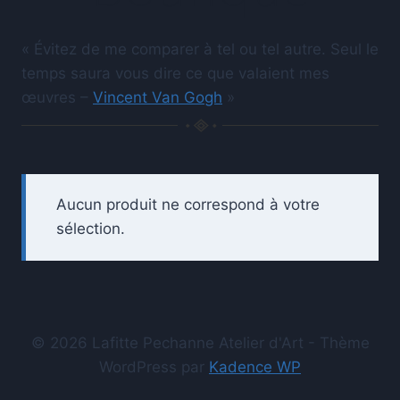
« Évitez de me comparer à tel ou tel autre. Seul le
temps saura vous dire ce que valaient mes
œuvres –
Vincent Van Gogh
»
Aucun produit ne correspond à votre
sélection.
© 2026 Lafitte Pechanne Atelier d'Art - Thème
WordPress par
Kadence WP