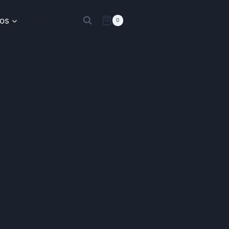
os
Boutique
0