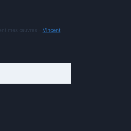
aient mes œuvres –
Vincent