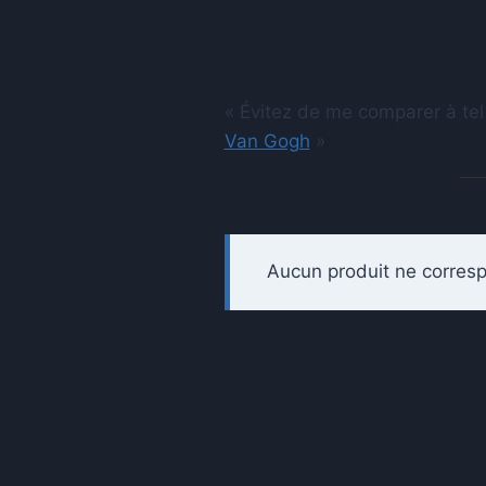
« Évitez de me comparer à tel
Van Gogh
»
Aucun produit ne corresp