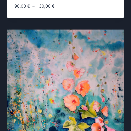
Plage
90,00
€
–
130,00
€
de
prix :
90,00 €
à
130,00 €