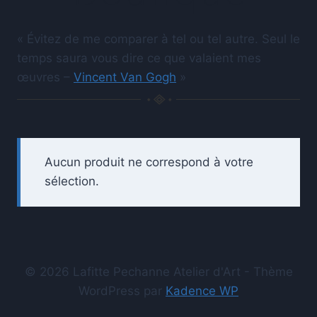
« Évitez de me comparer à tel ou tel autre. Seul le
temps saura vous dire ce que valaient mes
œuvres –
Vincent Van Gogh
»
Aucun produit ne correspond à votre
sélection.
© 2026 Lafitte Pechanne Atelier d'Art - Thème
WordPress par
Kadence WP