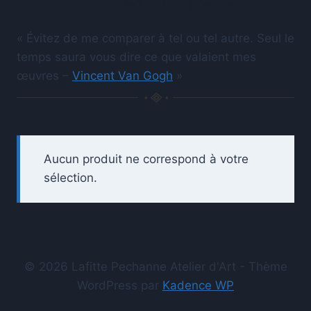
« Évitez de me comparer à tel ou tel autre. Seul le
temps saura vous dire ce que valaient mes
œuvres –
Vincent Van Gogh
»
Aucun produit ne correspond à votre
sélection.
© 2026 Lafitte Pechanne Atelier d'Art - Thème
WordPress par
Kadence WP