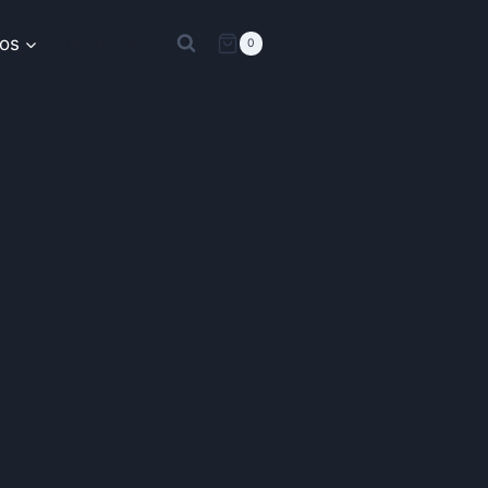
os
Boutique
0