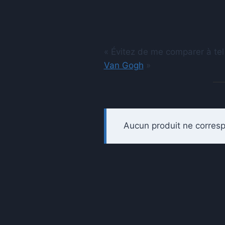
« Évitez de me comparer à tel
Van Gogh
»
Aucun produit ne corresp