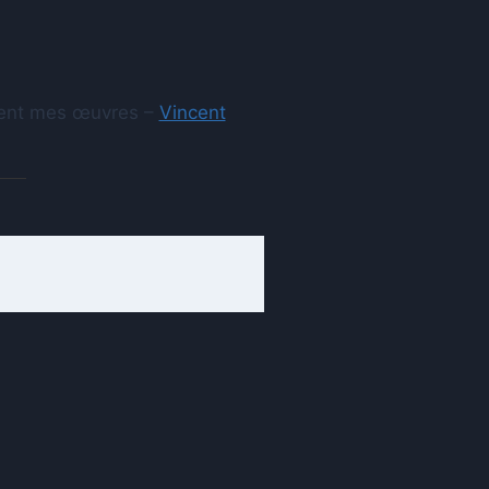
aient mes œuvres –
Vincent