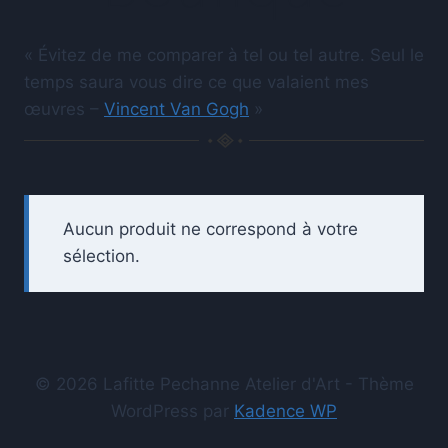
« Évitez de me comparer à tel ou tel autre. Seul le
temps saura vous dire ce que valaient mes
œuvres –
Vincent Van Gogh
»
Aucun produit ne correspond à votre
sélection.
© 2026 Lafitte Pechanne Atelier d'Art - Thème
WordPress par
Kadence WP