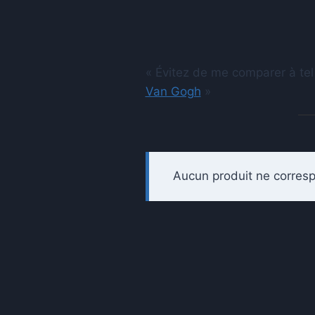
« Évitez de me comparer à tel
Van Gogh
»
Aucun produit ne corresp