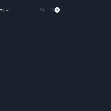
os
Boutique
0