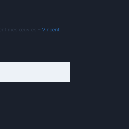
aient mes œuvres –
Vincent