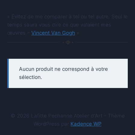
« Évitez de me comparer à tel ou tel autre. Seul le
temps saura vous dire ce que valaient mes
œuvres –
Vincent Van Gogh
»
Aucun produit ne correspond à votre
sélection.
© 2026 Lafitte Pechanne Atelier d'Art - Thème
WordPress par
Kadence WP