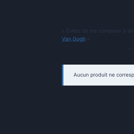
« Évitez de me comparer à tel
Van Gogh
»
Aucun produit ne corresp