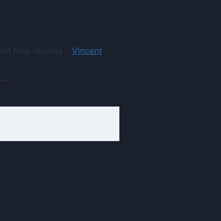
aient mes œuvres –
Vincent