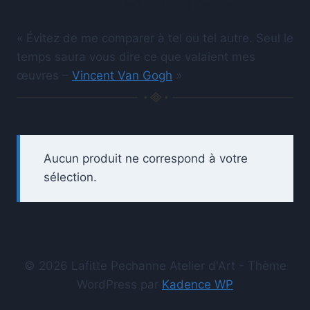
« Évitez de me comparer à tel ou tel autre. Seul le
temps saura vous dire ce que valaient mes
œuvres –
Vincent Van Gogh
»
Aucun produit ne correspond à votre
sélection.
© 2026 Lafitte Pechanne Atelier d'Art - Thème
WordPress par
Kadence WP