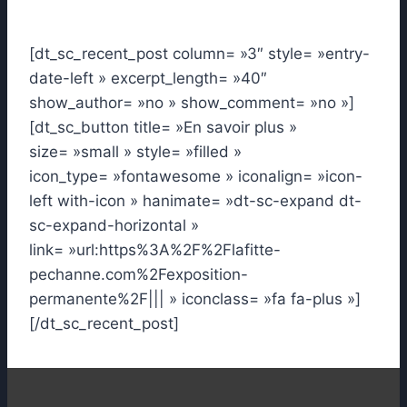
[dt_sc_recent_post column= »3″ style= »entry-
date-left » excerpt_length= »40″
show_author= »no » show_comment= »no »]
[dt_sc_button title= »En savoir plus »
size= »small » style= »filled »
icon_type= »fontawesome » iconalign= »icon-
left with-icon » hanimate= »dt-sc-expand dt-
sc-expand-horizontal »
link= »url:https%3A%2F%2Flafitte-
pechanne.com%2Fexposition-
permanente%2F||| » iconclass= »fa fa-plus »]
[/dt_sc_recent_post]