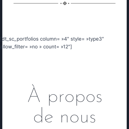
[dt_sc_portfolios column= »4″ style= »type3″
allow_filter= »no » count= »12″]
À propos
de nous