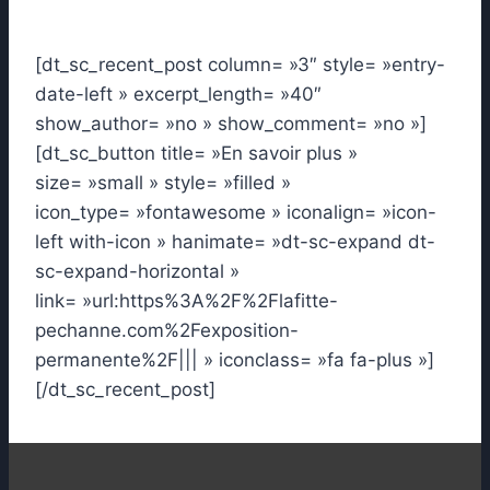
[dt_sc_recent_post column= »3″ style= »entry-
date-left » excerpt_length= »40″
show_author= »no » show_comment= »no »]
[dt_sc_button title= »En savoir plus »
size= »small » style= »filled »
icon_type= »fontawesome » iconalign= »icon-
left with-icon » hanimate= »dt-sc-expand dt-
sc-expand-horizontal »
link= »url:https%3A%2F%2Flafitte-
pechanne.com%2Fexposition-
permanente%2F||| » iconclass= »fa fa-plus »]
[/dt_sc_recent_post]