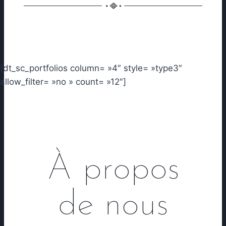
[dt_sc_portfolios column= »4″ style= »type3″
allow_filter= »no » count= »12″]
À propos
de nous