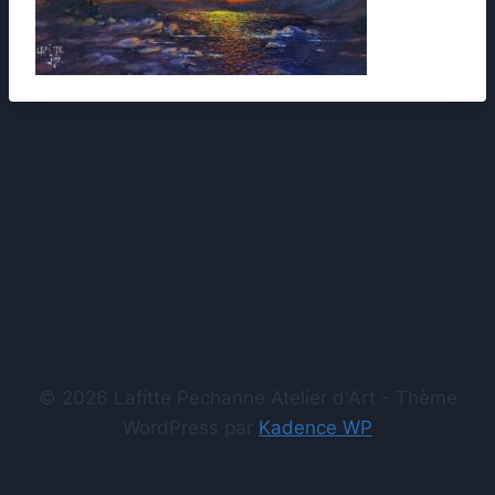
© 2026 Lafitte Pechanne Atelier d'Art - Thème
WordPress par
Kadence WP