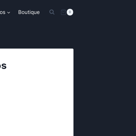
os
Boutique
0
os