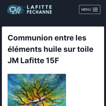
Aller
au
MENU
contenu
Communion entre les
éléments huile sur toile
JM Lafitte 15F