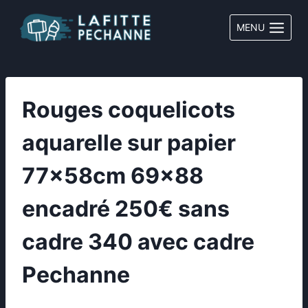
Aller
au
MENU
contenu
Rouges coquelicots
aquarelle sur papier
77x58cm 69×88
encadré 250€ sans
cadre 340 avec cadre
Pechanne