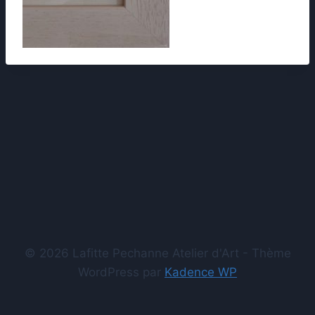
© 2026 Lafitte Pechanne Atelier d'Art - Thème
WordPress par
Kadence WP